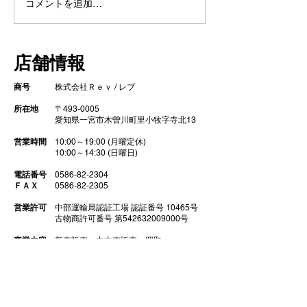
コメントを追加…
【車検整備・セラミック
【シエンタ NB
コーティング】
GZOXリアル
店舗情報
ト コーティン
商号
株式会社Ｒｅｖ / レブ
所在地
〒493-0005
​ 愛知県一宮市木曽川町里小牧字寺北13
営業時間
10:00～19:00 (月曜定休)
10:00～14:30 (日曜日)
電話番号
0586-82-2304
ＦＡＸ
0586-82-2305
営業許可
中部運輸局認証工場 認証番号 10465号
古物商許可番号 第542632009000号
事業内容
新車販売
中古車販売 買取
車検 点検 修理
ガラスコーティング
​ 部品販売 カスタム チューニング
代表取締役
​大野泰明