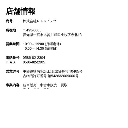
店舗情報
ト コーティン
商号
株式会社Ｒｅｖ / レブ
所在地
〒493-0005
​ 愛知県一宮市木曽川町里小牧字寺北13
営業時間
10:00～19:00 (月曜定休)
10:00～14:30 (日曜日)
電話番号
0586-82-2304
ＦＡＸ
0586-82-2305
営業許可
中部運輸局認証工場 認証番号 10465号
古物商許可番号 第542632009000号
事業内容
新車販売
中古車販売 買取
車検 点検 修理
ガラスコーティング
​ 部品販売 カスタム チューニング
代表取締役
​大野泰明