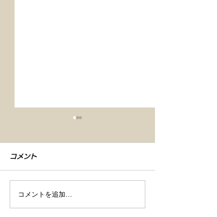
コメント
コメントを追加…
【車検整備・セラミック
【シエンタ NB
コーティング】
GZOXリアル