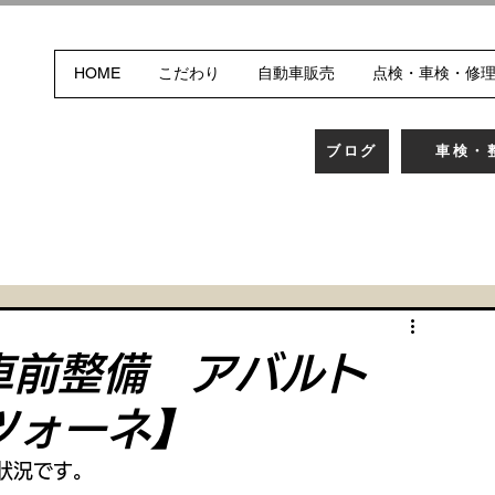
HOME
こだわり
自動車販売
点検・車検・修
ブログ
車検・
車前整備 アバルト
ツォーネ】
状況です。