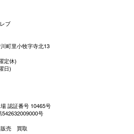
 レブ
町里小牧字寺北13
(月曜定休)
曜日)
 認証番号 10465号
32009000号
販売 買取