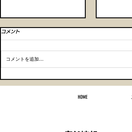
コメント
コメントを追加…
【メルセデスベンツ CLA セ
【車検整備
ラミックコーティング＆タイ
ティング】
HOME
ヤ交換】