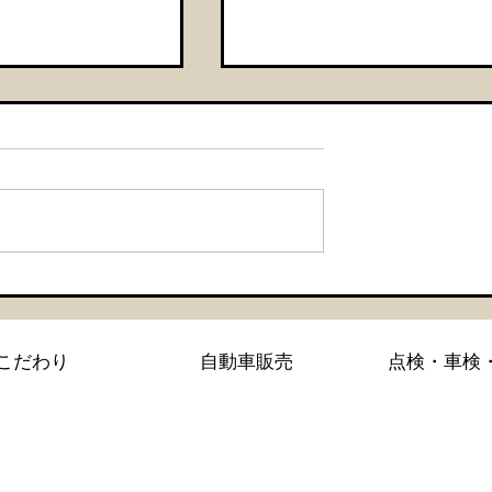
・セラミックコー
【シエンタ NBOX 新車
GZOXリアルガラスコー
こだわり
自動車販売
点検・車検
コーティング施工】