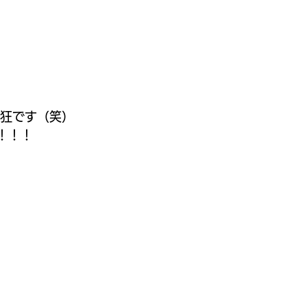
フ狂です（笑）
！！！