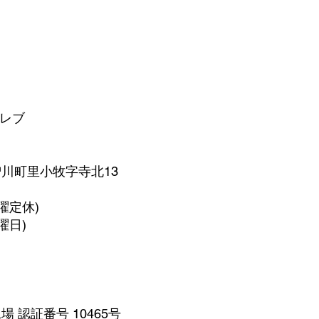
 レブ
町里小牧字寺北13
(月曜定休)
曜日)
 認証番号 10465号