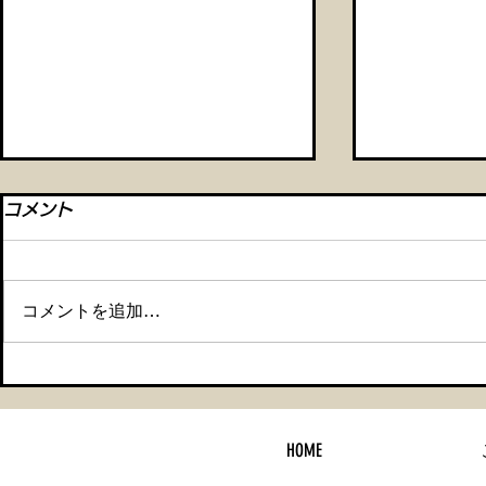
コメント
コメントを追加…
【メルセデスベンツ CLA セ
【車検整備
ラミックコーティング＆タイ
ティング】
HOME
ヤ交換】