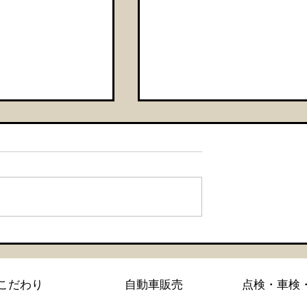
・セラミックコー
【シエンタ NBOX 新車
GZOXリアルガラスコー
こだわり
自動車販売
点検・車検
コーティング施工】