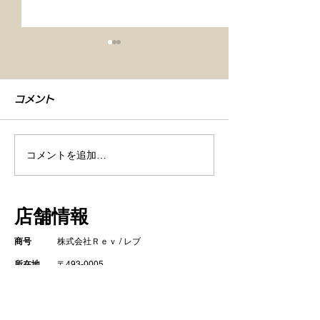
コメント
コメントを追加…
【車検整備・セラミック
【シエンタ NB
コーティング】
GZOXリアル
店舗情報
ト コーティン
商号
株式会社Ｒｅｖ / レブ
所在地
〒493-0005
​ 愛知県一宮市木曽川町里小牧字寺北13
営業時間
10:00～19:00 (月曜定休)
10:00～14:30 (日曜日)