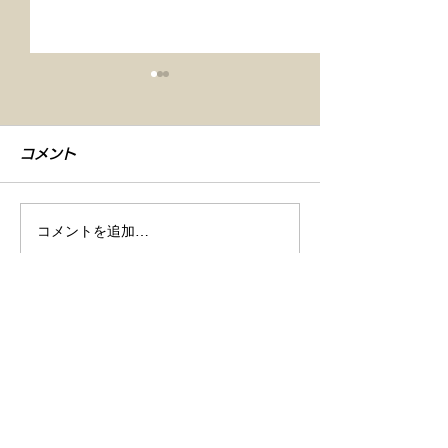
コメント
コメントを追加…
【車検整備・セラミック
【シエンタ NB
コーティング】
GZOXリアル
店舗情報
ト コーティン
商号
株式会社Ｒｅｖ / レブ
所在地
〒493-0005
​ 愛知県一宮市木曽川町里小牧字寺北13
営業時間
10:00～19:00 (月曜定休)