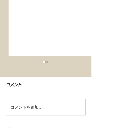
コメント
コメントを追加…
【車検整備・セラミック
【シエンタ NB
コーティング】
GZOXリアル