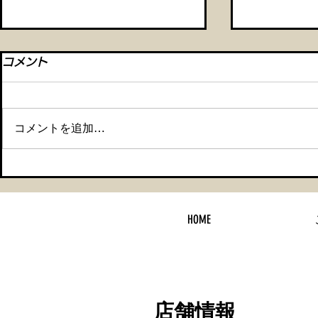
コメント
コメントを追加…
【メルセデスベンツ CLA セ
【車検整備
ラミックコーティング＆タイ
ティング】
HOME
ヤ交換】
店舗情報