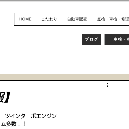
HOME
こだわり
自動車販売
点検・車検・修
ブログ
車検・
報】
V8　ツインターボエンジン
タム多数！！