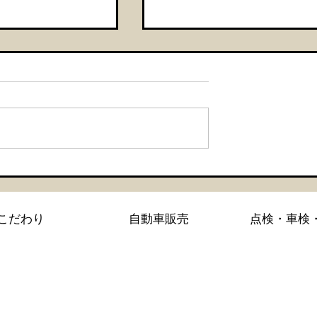
・セラミックコー
【シエンタ NBOX 新車
GZOXリアルガラスコー
こだわり
自動車販売
点検・車検
コーティング施工】