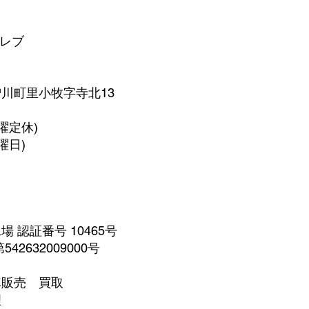
 レブ
町里小牧字寺北13
(月曜定休)
曜日)
 認証番号 10465号
32009000号
販売 買取
理