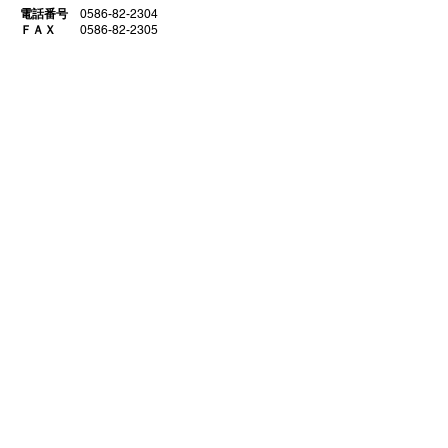
電話番号
0586-82-2304
ＦＡＸ
0586-82-2305
営業許可
中部運輸局認証工場 認証番号 10465号
古物商許可番号 第542632009000号
事業内容
新車販売
中古車販売 買取
車検 点検 修理
ガラスコーティング
​ 部品販売 カスタム チューニング
代表取締役
​大野泰明