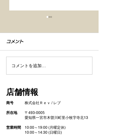
コメント
コメントを追加…
【車検整備・セラミック
【シエンタ NB
コーティング】
GZOXリアル
店舗情報
ト コーティン
商号
株式会社Ｒｅｖ / レブ
所在地
〒493-0005
​ 愛知県一宮市木曽川町里小牧字寺北13
営業時間
10:00～19:00 (月曜定休)
10:00～14:30 (日曜日)