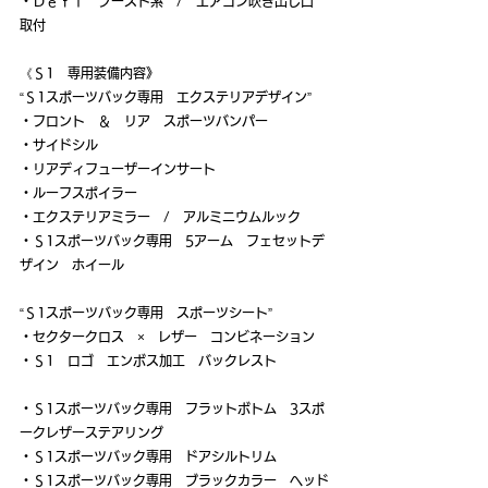
・Ｄｅｆｉ　ブースト系　/　エアコン吹き出し口　
取付
《Ｓ1　専用装備内容》
“Ｓ1スポーツバック専用　エクステリアデザイン”
・フロント　＆　リア　スポーツバンパー　
・サイドシル
・リアディフューザーインサート
・ルーフスポイラー
・エクステリアミラー　/　アルミニウムルック
・Ｓ1スポーツバック専用　5アーム　フェセットデ
ザイン　ホイール
“Ｓ1スポーツバック専用　スポーツシート”
・セクタークロス　×　レザー　コンビネーション
・Ｓ1　ロゴ　エンボス加工　バックレスト
・Ｓ1スポーツバック専用　フラットボトム　3スポ
ークレザーステアリング
・Ｓ1スポーツバック専用　ドアシルトリム
・Ｓ1スポーツバック専用　ブラックカラー　ヘッド