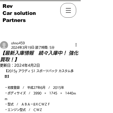
Rev
Car solution
Partners
記事
ohno459
2024年3月19日
読了時間: 5分
【最新入庫情報 続々入庫中！ 強化
買取！】
更新日：
2024年4月2日
【2015y アウディ S1 スポーツバック カスタム多
数】
・初度登録　/　平成27年6月　/　2015年
・ボディサイズ　/　3990　×　1745　×　1440ｍ
ｍ
・型式　/　ＡＢＡ－8ＸＣＷＺＦ
・エンジン型式　/　ＣＷＺ