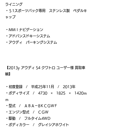
ライニング
・Ｓ1スポーツバック専用　ステンレス製　ペダルキ
ャップ
・ＭＭＩナビゲーション
・アドバンスドキーシステム
・アウディ　パーキングシステム
【2013y アウディ S4 クワトロ ユーザー様 買取車
輌】
・初度登録　/　平成25年11月　/　2013年
・ボディサイズ　/　4730　×　1825　×　1420ｍ
ｍ
・型式　/　ＡＢＡ－8ＫＣＧＷＦ
・エンジン型式　/　ＣＧＷ
・駆動　/　フルタイム4ＷＤ
・ボディカラー　/　グレイシアホワイト