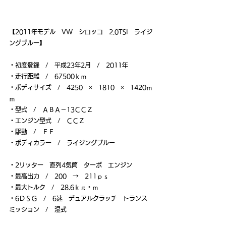
【2011年モデル　VW　シロッコ　2.0TSI　ライジ
ングブルー】
・初度登録　/　平成23年2月　/　2011年
・走行距離　/　67500ｋｍ
・ボディサイズ　/　4250　×　1810　×　1420ｍ
ｍ
・型式　/　ＡＢＡ－13ＣＣＺ
・エンジン型式　/　ＣＣＺ
・駆動　/　ＦＦ
・ボディカラー　/　ライジングブルー
・2リッター　直列4気筒　ターボ　エンジン
・最高出力　/　200　→　211ｐｓ
・最大トルク　/　28.6ｋｇ・ｍ
・6ＤＳＧ　/　6速　デュアルクラッチ　トランス
ミッション　/　湿式