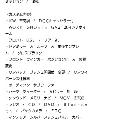
ミッション　/　湿式
《カスタム内容》
・ＫＷ　車高調　/　ＤＣＣキャンセラー付
・ＷＯＲＫ　ＧＮＯＳＩＳ　ＧＶ2　20インチホイ
ール
・フロント　8.5Ｊ　/　リア　9Ｊ
・ドアミラー　＆　ルーフ　＆　前後エンブレ
ム　/　グロスブラック
・フロント　ウインカー　ポジション化　＆　位置
変更
・リアハッチ　プッシュ開閉式　変更　/　リアワイ
パーレス仕様車
・オーディソン　サブウーファー
・ハーツ　ツイーター　/　Ａピラー　加工取付
・ケンウッド　メモリーナビ　/　ＭＯＶーＺ702
・ラジオ　/　ＣＤ　/　ＤＶＤ　/　Ｂｌｕｅｔｏｏ
ｔｈ　/　バックカメラ　/　ＥＴＣ
・インテリア　シルバーメッシュパネル　カバー