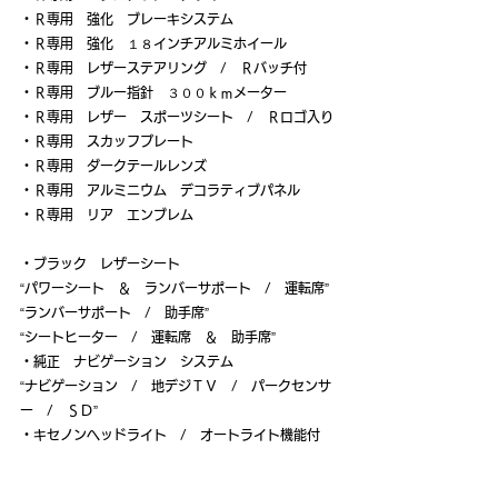
・Ｒ専用　強化　ブレーキシステム
・Ｒ専用　強化　１８インチアルミホイール
・Ｒ専用　レザーステアリング　/　Ｒバッチ付
・Ｒ専用　ブルー指針　３００ｋｍメーター
・Ｒ専用　レザー　スポーツシート　/　Ｒロゴ入り
・Ｒ専用　スカッフプレート
・Ｒ専用　ダークテールレンズ
・Ｒ専用　アルミニウム　デコラティブパネル
・Ｒ専用　リア　エンブレム
・ブラック　レザーシート
“パワーシート　＆　ランバーサポート　/　運転席”
“ランバーサポート　/　助手席”
“シートヒーター　/　運転席　＆　助手席”
・純正　ナビゲーション　システム
“ナビゲーション　/　地デジＴＶ　/　パークセンサ
ー　/　ＳＤ”
・キセノンヘッドライト　/　オートライト機能付
・ＥＴＣ
・ＤＣＣ　/　ダイナミックコントロールシャシー