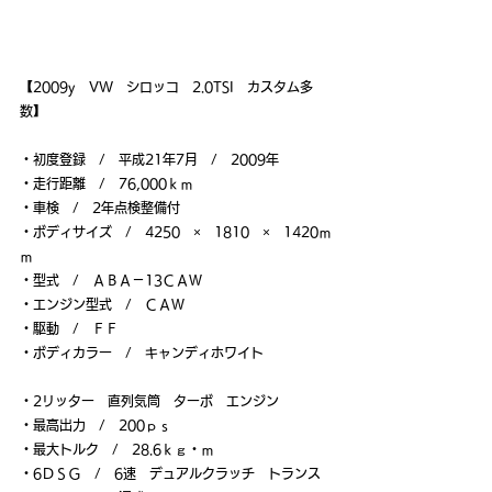
【2009y　VW　シロッコ　2.0TSI　カスタム多
数】
・初度登録　/　平成21年7月　/　2009年
・走行距離　/　76,000ｋｍ
・車検　/　2年点検整備付
・ボディサイズ　/　4250　×　1810　×　1420ｍ
ｍ
・型式　/　ＡＢＡ－13ＣＡＷ
・エンジン型式　/　ＣＡＷ
・駆動　/　ＦＦ
・ボディカラー　/　キャンディホワイト
・2リッター　直列気筒　ターボ　エンジン
・最高出力　/　200ｐｓ
・最大トルク　/　28.6ｋｇ・ｍ
・6ＤＳＧ　/　6速　デュアルクラッチ　トランス