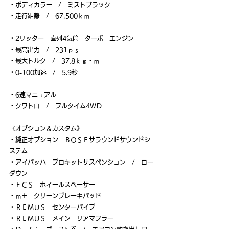
・ボディカラー　/　ミストブラック
・走行距離　/　67,500ｋｍ
・2リッター　直列4気筒　ターボ　エンジン
・最高出力　/　231ｐｓ
・最大トルク　/　37.8ｋｇ・ｍ
・0-100加速　/　5.9秒
・6速マニュアル
・クワトロ　/　フルタイム4ＷＤ
《オプション＆カスタム》
・純正オプション　ＢＯＳＥサラウンドサウンドシ
ステム
・アイバッハ　プロキットサスペンション　/　ロー
ダウン
・ＥＣＳ　ホイールスペーサー
・ｍ＋　クリーンブレーキパッド
・ＲＥＭＵＳ　センターパイプ
・ＲＥＭＵＳ　メイン　リアマフラー