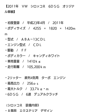
【2011年　ＶＷ　シロッコＲ　6ＤＳＧ　オリジナ
ル車輌】
・初度登録　/　平成23年4月　/　2011年
・ボディサイズ　/　4255　×　1820　×　1420ｍ
ｍ
・型式　/　ＡＢＡ－13ＣＤＬ
・エンジン型式　/　ＣＤＬ
・駆動　/　ＦＦ
・ボディカラー　/　キャンディホワイト
・車両重量　/　1410ｋｇ
・走行距離　/　105,200ｋｍ
・2リッター　直列4気筒　ターボ　エンジン
・最高出力　/　256ｐｓ
・最大トルク　/　33.7ｋｇ・ｍ
・6ＤＳＧ　/　6速　デュアルクラッチ
《シロッコＲ　装備内容》
・Ｒ専用　エクステリア　デザイン