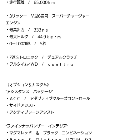
・走行距離　/　65,000ｋｍ
・3リッター　Ｖ型6気筒　スーパーチャージャー　
エンジン
・最高出力　/　333ｐｓ
・最大トルク　/　44.9ｋｇ・ｍ
・0ー100加速　/　5秒
・7速Ｓトロニック　/　デュアルクラッチ
・フルタイム4ＷＤ　/　ｑｕａｔｔｒｏ
《オプション＆カスタム》
“アシスタンス　パッケージ”
・ＡＣＣ　/　アダプティブクルーズコントロール
・サイドアシスト
・アクティブレーンアシスト
“ファインナッパレザー　インテリア”
・マグマレッド　＆　ブラック　コンビネーション
・Ｂａｎｇ　＆　Ｏｌｕｆｓｅｎ　サウンド　シス