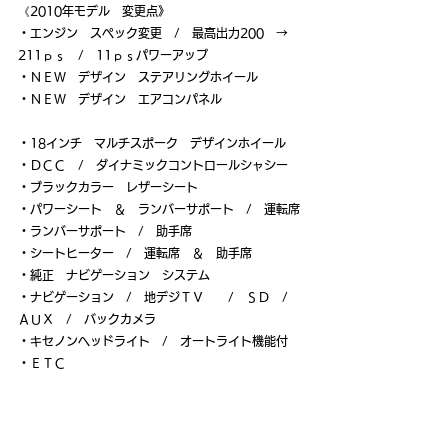
《2010年モデル　変更点》
・エンジン　スペック変更　/　最高出力200　→　
211ｐｓ　/　11ｐｓパワーアップ
・ＮＥＷ　デザイン　ステアリングホイール
・ＮＥＷ　デザイン　エアコンパネル
・18インチ　マルチスポーク　デザインホイール
・ＤＣＣ　/　ダイナミックコントロールシャシー
・ブラックカラー　レザーシート
・パワーシート　＆　ランバーサポート　/　運転席
・ランバーサポート　/　助手席
・シートヒーター　/　運転席　＆　助手席
・純正　ナビゲーション　システム
・ナビゲーション　/　地デジＴＶ　　/　ＳＤ　/　
ＡＵＸ　/　バックカメラ
・キセノンヘッドライト　/　オートライト機能付
・ＥＴＣ