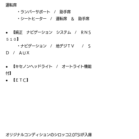
運転席
　　　・ランバーサポート　/　助手席
　　　・シートヒーター　/　運転席　＆　助手席
●　【純正　ナビゲーション　システム　/　ＲＮＳ
５１０】
　　　・ナビゲーション　/　地デジＴＶ　　/　Ｓ
Ｄ　/　ＡＵＸ
●　【キセノンヘッドライト　/　オートライト機能
付】
●　【ＥＴＣ】
オリジナルコンディションのシロッコ2.0TSIが入庫