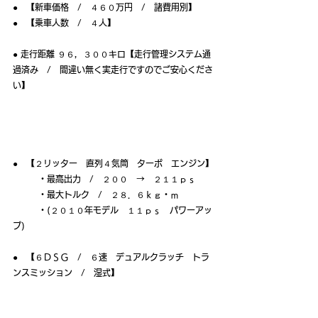
●　【新車価格　/　４６０万円　/　諸費用別】
●　【乗車人数　/　４人】
● 走行距離 ９６，３００キロ【走行管理システム通
過済み　/　間違い無く実走行ですのでご安心くださ
い】
●　【２リッター　直列４気筒　ターボ　エンジン】
　　　・最高出力　/　２００　→　２１１ｐｓ
　　　・最大トルク　/　２８．６ｋｇ・ｍ
　　　・(２０１０年モデル　１１ｐｓ　パワーアッ
プ)
●　【６ＤＳＧ　/　６速　デュアルクラッチ　トラ
ンスミッション　/　湿式】