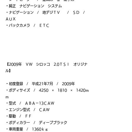
・純正　ナビゲーション　システム
・ナビゲーション　/　地デジＴＶ　　/　ＳＤ　/　
ＡＵＸ
・バックカメラ　/　ＥＴＣ
【2009年　ＶＷ　シロッコ　2.0ＴＳＩ　オリジナ
ル】
・初度登録　/　平成21年7月　/　2009年
・ボディサイズ　/　4250　×　1810　×　1420ｍ
ｍ
・型式　/　ＡＢＡ－13ＣＡＷ
・エンジン型式　/　ＣＡＷ
・駆動　/　ＦＦ
・ボディカラー　/　ディープブラック
・車両重量　/　1360ｋｇ