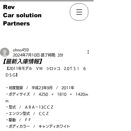
Rev
Car solution
Partners
記事
ohno459
2024年7月10日
読了時間: 3分
【最新入庫情報】
【2011年モデル　ＶＷ　シロッコ　2.0ＴＳＩ　6
ＤＳＧ】
・初度登録　/　平成23年9月　/　2011年
・ボディサイズ　/　4250　×　1810　×　1420ｍ
ｍ
・型式　/　ＡＢＡ－13ＣＣＺ
・エンジン型式　/　ＣＣＺ
・駆動　/　ＦＦ
・ボディカラー　/　キャンディホワイト