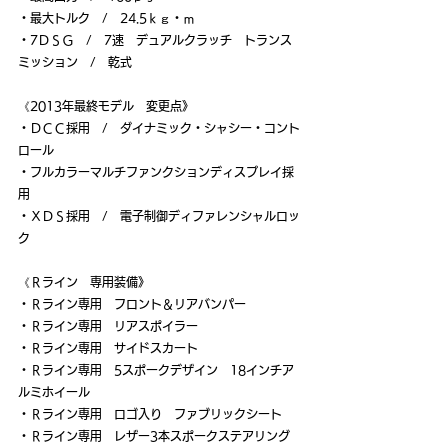
・最大トルク　/　24.5ｋｇ・ｍ
・7ＤＳＧ　/　7速　デュアルクラッチ　トランス
ミッション　/　乾式
《2013年最終モデル　変更点》
・ＤＣＣ採用　/　ダイナミック・シャシー・コント
ロール
・フルカラーマルチファンクションディスプレイ採
用
・ＸＤＳ採用　/　電子制御ディファレンシャルロッ
ク
《Ｒライン　専用装備》
・Ｒライン専用　フロント＆リアバンパー
・Ｒライン専用　リアスポイラー
・Ｒライン専用　サイドスカート
・Ｒライン専用　5スポークデザイン　18インチア
ルミホイール
・Ｒライン専用　ロゴ入り　ファブリックシート
・Ｒライン専用　レザー3本スポークステアリング