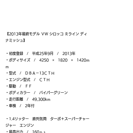
【2013年最終モデル ＶＷ シロッコ Ｒライン ディ
ナミッシュ】
・初度登録　/　平成25年9月　/　2013年
・ボディサイズ　/　4250　×　1820　×　1420ｍ
ｍ
・型式　/　ＤＢＡ－13ＣＴＨ
・エンジン型式　/　ＣＴＨ
・駆動　/　ＦＦ
・ボディカラー　/　バイパーグリーン
・走行距離　/　49,300km
・車検　/　2年付
・1.4リッター　直列気筒　ターボ＋スーパーチャー
ジャー　エンジン
・最高出力　/　160ｐｓ