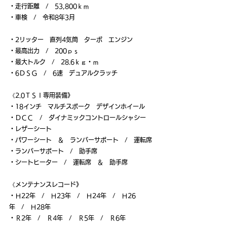
・走行距離　/　53,800ｋｍ
・車検　/　令和8年3月
・2リッター　直列4気筒　ターボ　エンジン
・最高出力　/　200ｐｓ
・最大トルク　/　28.6ｋｇ・ｍ
・6ＤＳＧ　/　6速　デュアルクラッチ
《2.0ＴＳＩ専用装備》
・18インチ　マルチスポーク　デザインホイール
・ＤＣＣ　/　ダイナミックコントロールシャシー
・レザーシート
・パワーシート　＆　ランバーサポート　/　運転席
・ランバーサポート　/　助手席
・シートヒーター　/　運転席　＆　助手席
《メンテナンスレコード》
・Ｈ22年　/　Ｈ23年　/　Ｈ24年　/　Ｈ26
年　/　Ｈ28年
・Ｒ2年　/　Ｒ4年　/　Ｒ5年　/　Ｒ6年