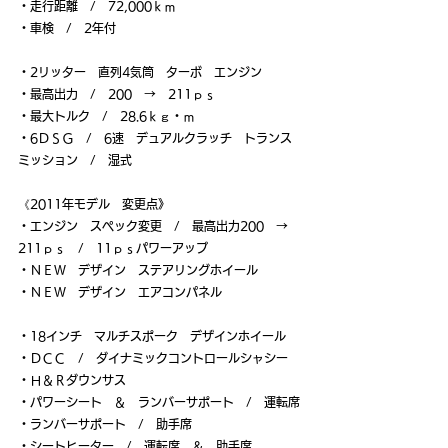
・走行距離　/　72,000ｋｍ
・車検　/　2年付
・2リッター　直列4気筒　ターボ　エンジン
・最高出力　/　200　→　211ｐｓ
・最大トルク　/　28.6ｋｇ・ｍ
・6ＤＳＧ　/　6速　デュアルクラッチ　トランス
ミッション　/　湿式
《2011年モデル　変更点》
・エンジン　スペック変更　/　最高出力200　→　
211ｐｓ　/　11ｐｓパワーアップ
・ＮＥＷ　デザイン　ステアリングホイール
・ＮＥＷ　デザイン　エアコンパネル
・18インチ　マルチスポーク　デザインホイール
・ＤＣＣ　/　ダイナミックコントロールシャシー
・Ｈ＆Ｒダウンサス
・パワーシート　＆　ランバーサポート　/　運転席
・ランバーサポート　/　助手席
・シートヒーター　/　運転席　＆　助手席