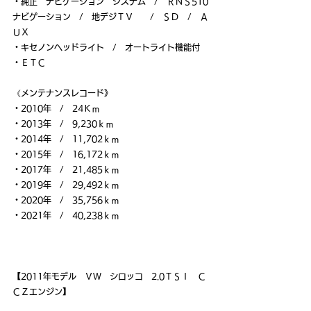
・純正　ナビゲーション　システム　/　ＲＮＳ510
ナビゲーション　/　地デジＴＶ　　/　ＳＤ　/　Ａ
ＵＸ
・キセノンヘッドライト　/　オートライト機能付
・ＥＴＣ
《メンテナンスレコード》
・2010年　/　24Ｋｍ
・2013年　/　9,230ｋｍ
・2014年　/　11,702ｋｍ
・2015年　/　16,172ｋｍ
・2017年　/　21,485ｋｍ
・2019年　/　29,492ｋｍ
・2020年　/　35,756ｋｍ
・2021年　/　40,238ｋｍ
【2011年モデル　ＶＷ　シロッコ　2.0ＴＳＩ　Ｃ
ＣＺエンジン】