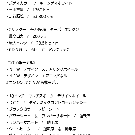
・ボディカラー　/　キャンディホワイト
・車両重量　/　1360ｋｇ
・走行距離　/　53,800ｋｍ
・2リッター　直列4気筒　ターボ　エンジン
・最高出力　/　200ｐｓ
・最大トルク　/　28.6ｋｇ・ｍ
・6ＤＳＧ　/　6速　デュアルクラッチ
《2010年モデル》
・ＮＥＷ　デザイン　ステアリングホイール
・ＮＥＷ　デザイン　エアコンパネル
※エンジンは“ＣＡＷ”搭載モデル
・18インチ　マルチスポーク　デザインホイール
・ＤＣＣ　/　ダイナミックコントロールシャシー
・ブラックカラー　レザーシート
・パワーシート　＆　ランバーサポート　/　運転席
・ランバーサポート　/　助手席
・シートヒーター　/　運転席　＆　助手席