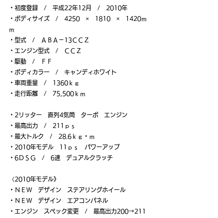
・初度登録　/　平成22年12月　/　2010年
・ボディサイズ　/　4250　×　1810　×　1420ｍ
ｍ
・型式　/　ＡＢＡ－13ＣＣＺ
・エンジン型式　/　ＣＣＺ
・駆動　/　ＦＦ
・ボディカラー　/　キャンディホワイト
・車両重量　/　1360ｋｇ
・走行距離　/　75,500ｋｍ
・2リッター　直列4気筒　ターボ　エンジン
・最高出力　/　211ｐｓ
・最大トルク　/　28.6ｋｇ・ｍ
・2010年モデル　11ｐｓ　パワーアップ
・6ＤＳＧ　/　6速　デュアルクラッチ
《2010年モデル》
・ＮＥＷ　デザイン　ステアリングホイール
・ＮＥＷ　デザイン　エアコンパネル
・エンジン　スペック変更　/　最高出力200→211