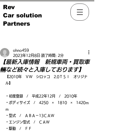
Rev
Car solution
Partners
記事
ohno459
2023年12月8日
読了時間: 2分
【最新入庫情報 新規車両・買取車
輛など続々と入庫しております】
【2010年　ＶＷ　シロッコ　2.0ＴＳＩ　オリジナ
ル】
・初度登録　/　平成22年12月　/　2010年
・ボディサイズ　/　4250　×　1810　×　1420ｍ
ｍ
・型式　/　ＡＢＡ－13ＣＡＷ
・エンジン型式　/　ＣＡＷ
・駆動　/　ＦＦ