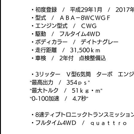
・初度登録　/　平成29年1月　/　2017
・型式　/　ＡＢＡ－8ＷＣＷＧＦ
・エンジン型式　/　ＣＷＧ
・駆動　/　フルタイム4ＷＤ
・ボディカラー　/　デイトナグレー
・走行距離　/　31,500ｋｍ
・車検　/　2年付　点検整備込
・3リッター　Ｖ型6気筒　ターボ　エン
“最高出力　/　354ｐｓ”
“最大トルク　/　51ｋｇ・ｍ”
“0-100加速　/　4.7秒”
・8速ティプトロニックトランスミッショ
・フルタイム4ＷＤ　/　ｑｕａｔｔｒｏ