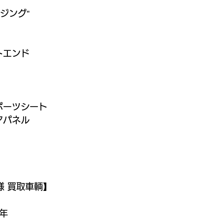
ジング”
トエンド
ポーツシート
アパネル
ー様 買取車輌】
3年