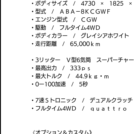
・ボディサイズ　/　4730　×　1825　×
・型式　/　ＡＢＡ－8ＫＣＧＷＦ
・エンジン型式　/　ＣＧＷ
・駆動　/　フルタイム4ＷＤ
・ボディカラー　/　グレイシアホワイト
・走行距離　/　65,000ｋｍ
・3リッター　Ｖ型6気筒　スーパーチャ
・最高出力　/　333ｐｓ
・最大トルク　/　44.9ｋｇ・ｍ
・0ー100加速　/　5秒
・7速Ｓトロニック　/　デュアルクラッチ
・フルタイム4ＷＤ　/　ｑｕａｔｔｒｏ
《オプション＆カスタム》