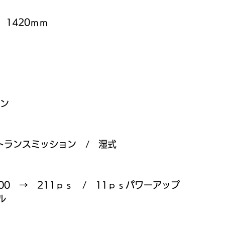
　1420ｍｍ
ジン
トランスミッション　/　湿式
0　→　211ｐｓ　/　11ｐｓパワーアップ
ル