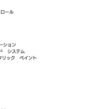
トロール
ーション
ド　システム
タリック　ペイント