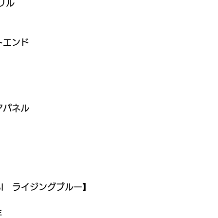
リル
トエンド
アパネル
SI　ライジングブルー】
年