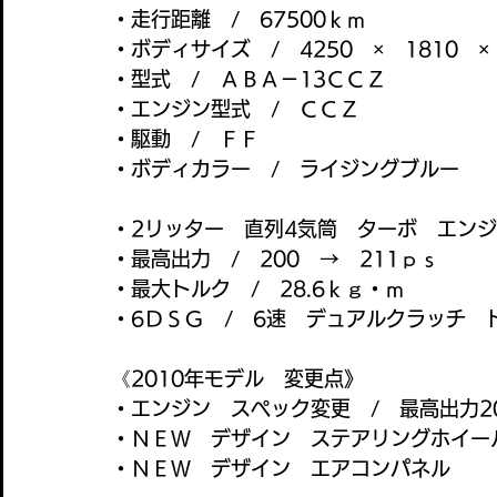
・走行距離　/　67500ｋｍ
・ボディサイズ　/　4250　×　1810　×
・型式　/　ＡＢＡ－13ＣＣＺ
・エンジン型式　/　ＣＣＺ
・駆動　/　ＦＦ
・ボディカラー　/　ライジングブルー
・2リッター　直列4気筒　ターボ　エン
・最高出力　/　200　→　211ｐｓ
・最大トルク　/　28.6ｋｇ・ｍ
・6ＤＳＧ　/　6速　デュアルクラッチ　
《2010年モデル　変更点》
・エンジン　スペック変更　/　最高出力20
・ＮＥＷ　デザイン　ステアリングホイー
・ＮＥＷ　デザイン　エアコンパネル