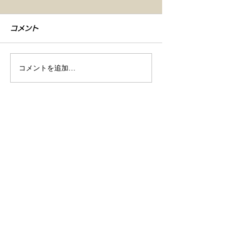
コメント
コメントを追加…
【車検整備・セラミック
【シエンタ NB
コーティング】
GZOXリアル
店舗情報
ト コーティン
商号
株式会社Ｒｅｖ / レブ
所在地
〒493-0005
​ 愛知県一宮市木曽川町里小牧字寺北13
営業時間
10:00～19:00 (月曜定休)
10:00～14:30 (日曜日)
電話番号
0586-82-2304
ＦＡＸ
0586-82-2305
営業許可
中部運輸局認証工場 認証番号 10465号
古物商許可番号 第542632009000号