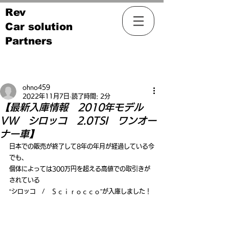
Rev
Car solution
Partners
記事
ohno459
2022年11月7日
読了時間: 2分
【最新入庫情報 2010年モデル
VW シロッコ 2.0TSI ワンオー
ナー車】
日本での販売が終了して8年の年月が経過している今
でも、
個体によっては300万円を超える高値での取引きが
されている
“シロッコ　/　Ｓｃｉｒｏｃｃｏ”が入庫しました！