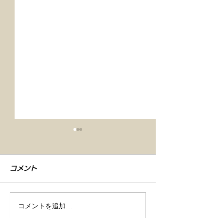
コメント
コメントを追加…
【車検整備・セラミック
【シエンタ NB