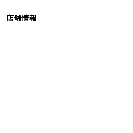
コーティング】
GZOXリアル
店舗情報
ト コーティン
商号
株式会社Ｒｅｖ / レブ
所在地
〒493-0005
​ 愛知県一宮市木曽川町里小牧字寺北13
営業時間
10:00～19:00 (月曜定休)
10:00～14:30 (日曜日)
電話番号
0586-82-2304
ＦＡＸ
0586-82-2305
営業許可
中部運輸局認証工場 認証番号 10465号
古物商許可番号 第542632009000号
事業内容
新車販売
中古車販売 買取
車検 点検 修理
ガラスコーティング
​ 部品販売 カスタム チューニング
代表取締役
​大野泰明