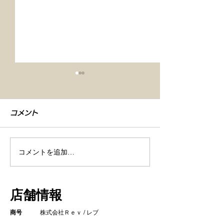
コメント
コメントを追加…
【車検整備・セラミック
【シエンタ NB
コーティング】
GZOXリアル
店舗情報
ト コーティン
商号
株式会社Ｒｅｖ / レブ