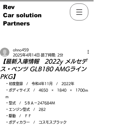
Rev
Car solution
Partners
記事
ohno459
2025年4月14日
読了時間: 2分
【最新入庫情報 2022y メルセデ
ス・ベンツ GLB180 AMGライン
PKG】
・初度登録　/　令和4年11月　/　2022年
・ボディサイズ　/　4650　×　1840　×　1700ｍ
ｍ
・型式　/　5ＢＡ－247684Ｍ
・エンジン型式　/　282
・駆動　/　ＦＦ
・ボディカラー　/　コスモスブラック