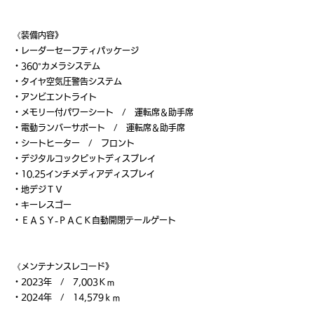
《装備内容》
・レーダーセーフティパッケージ
・360°カメラシステム
・タイヤ空気圧警告システム
・アンビエントライト
・メモリー付パワーシート　/　運転席＆助手席
・電動ランバーサポート　/　運転席＆助手席
・シートヒーター　/　フロント
・デジタルコックピットディスプレイ
・10.25インチメディアディスプレイ
・地デジＴＶ
・キーレスゴー
・ＥＡＳＹ-ＰＡＣＫ自動開閉テールゲート
《メンテナンスレコード》
・2023年　/　7,003Ｋｍ
・2024年　/　14,579ｋｍ