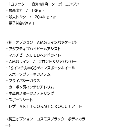
・1.3リッター　直列4気筒　ターボ　エンジン
・最高出力　/　136ｐｓ
・最大トルク　/　20.4ｋｇ・ｍ
・電子制御7速ＡＴ
《純正オプション　ＡＭＧラインパッケージ》
・アダプティブハイビームアシスト
・マルチビームＬＥＤヘッドライト
・ＡＭＧライン　/　フロント＆リアバンパー
・19インチＡＭＧ5ツインスポークホイール
・スポーツブレーキシステム
・プライバシーガラス
・カーボン調インテリアトリム
・本革巻スポーツステアリング
・スポーツシート
・レザーＡＲＴＩＣＯ＆ＭＩＣＲＯＣＵＴシート
《純正オプション　コスモスブラック　ボディカラ
ー》