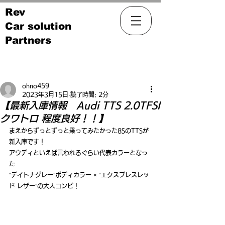
Rev
Car solution
Partners
記事
ohno459
2023年3月15日
読了時間: 2分
【最新入庫情報 Audi TTS 2.0TFSI
クワトロ 程度良好！！】
まえからずっとずっと乗ってみたかった8SのTTSが
新入庫です！
アウディといえば言われるぐらい代表カラーとなっ
た
“デイトナグレー”ボディカラー × “エクスプレスレッ
ド レザー”の大人コンビ！