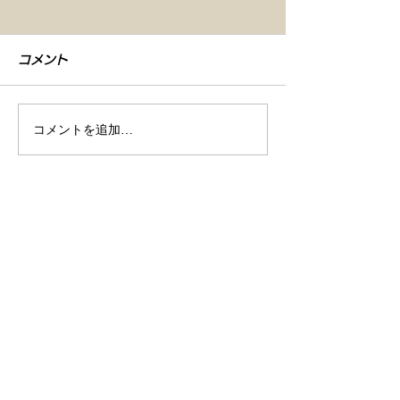
コメント
コメントを追加…
【車検整備・セラミック
【シエンタ NB
コーティング】
GZOXリアル
店舗情報
ト コーティン
商号
株式会社Ｒｅｖ / レブ
所在地
〒493-0005
​ 愛知県一宮市木曽川町里小牧字寺北13
営業時間
10:00～19:00 (月曜定休)
10:00～14:30 (日曜日)
電話番号
0586-82-2304
ＦＡＸ
0586-82-2305
営業許可
中部運輸局認証工場 認証番号 10465号