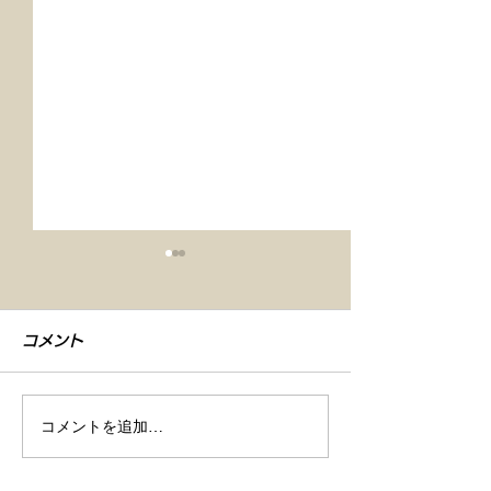
コメント
コメントを追加…
【車検整備・セラミック
【シエンタ NB
コーティング】
GZOXリアル