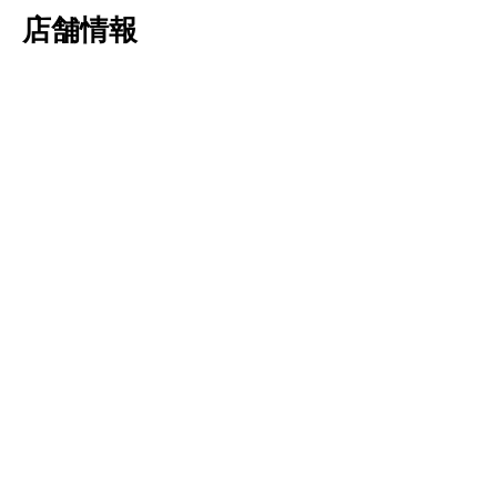
店舗情報
ト コーティン
商号
株式会社Ｒｅｖ / レブ
所在地
〒493-0005
​ 愛知県一宮市木曽川町里小牧字寺北13
営業時間
10:00～19:00 (月曜定休)
10:00～14:30 (日曜日)
電話番号
0586-82-2304
ＦＡＸ
0586-82-2305
営業許可
中部運輸局認証工場 認証番号 10465号
古物商許可番号 第542632009000号
事業内容
新車販売
中古車販売 買取
車検 点検 修理
ガラスコーティング
​ 部品販売 カスタム チューニング
代表取締役
​大野泰明