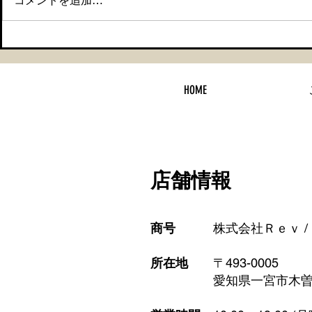
コメントを追加…
【メルセデスベンツ CLA セ
【車検整備
ラミックコーティング＆タイ
ティング】
HOME
ヤ交換】
店舗情報
商号
株式会社Ｒｅｖ /
所在地
〒493-0005
​ 愛知県一宮市木曽川