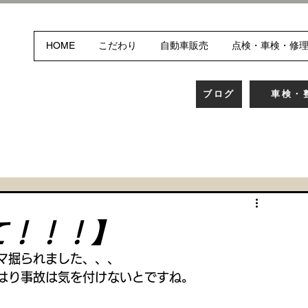
HOME
こだわり
自動車販売
点検・車検・修
ブログ
車検・
て！！！】
マ掘られました、、、
はり事故は気を付けないとですね。