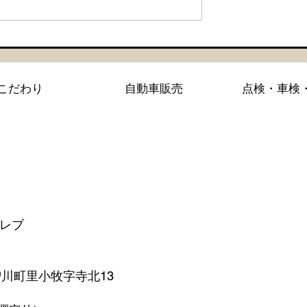
・セラミックコー
【シエンタ NBOX 新車
GZOXリアルガラスコー
こだわり
自動車販売
点検・車検
コーティング施工】
 レブ
町里小牧字寺北13