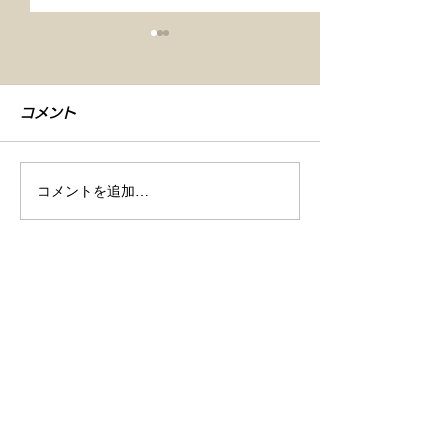
コメント
コメントを追加…
【車検整備・セラミック
【シエンタ NB
コーティング】
GZOXリアル
店舗情報
ト コーティン
商号
株式会社Ｒｅｖ / レブ
所在地
〒493-0005
​ 愛知県一宮市木曽川町里小牧字寺北13
営業時間
10:00～19:00 (月曜定休)
10:00～14:30 (日曜日)
電話番号
0586-82-2304