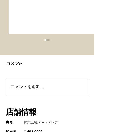
コメント
コメントを追加…
【車検整備・セラミック
【シエンタ NB
コーティング】
GZOXリアル
店舗情報
ト コーティン
商号
株式会社Ｒｅｖ / レブ
所在地
〒493-0005