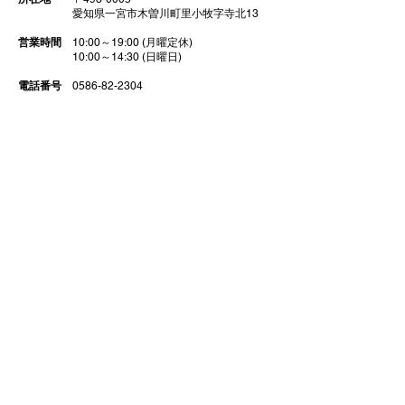
​ 愛知県一宮市木曽川町里小牧字寺北13
営業時間
10:00～19:00 (月曜定休)
10:00～14:30 (日曜日)
電話番号
0586-82-2304
ＦＡＸ
0586-82-2305
営業許可
中部運輸局認証工場 認証番号 10465号
古物商許可番号 第542632009000号
事業内容
新車販売
中古車販売 買取
車検 点検 修理
ガラスコーティング
​ 部品販売 カスタム チューニング
代表取締役
​大野泰明