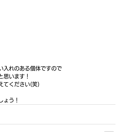
い入れのある個体ですので
と思います！
てください(笑)
しょう！