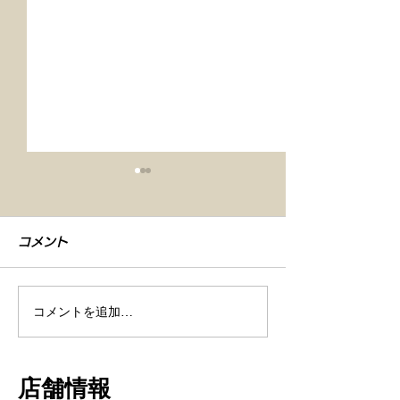
コメント
コメントを追加…
【車検整備・セラミック
【シエンタ NB
コーティング】
GZOXリアル
店舗情報
ト コーティン