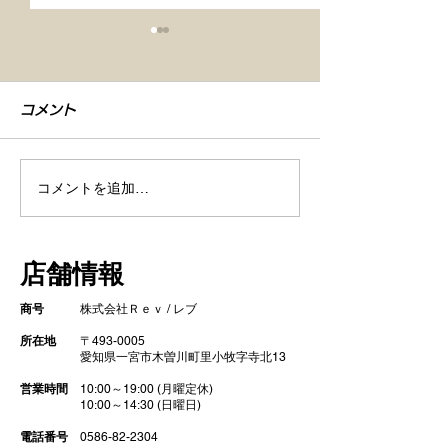
コメント
コメントを追加…
【車検整備・セラミック
【シエンタ NB
コーティング】
GZOXリアル
店舗情報
ト コーティン
商号
株式会社Ｒｅｖ / レブ
所在地
〒493-0005
​ 愛知県一宮市木曽川町里小牧字寺北13
営業時間
10:00～19:00 (月曜定休)
10:00～14:30 (日曜日)
電話番号
0586-82-2304