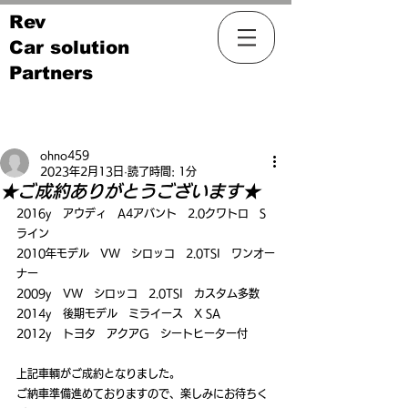
Rev
Car solution
Partners
記事
ohno459
2023年2月13日
読了時間: 1分
★ご成約ありがとうございます★
2016y　アウディ　A4アバント　2.0クワトロ　S
ライン
2010年モデル　VW　シロッコ　2.0TSI　ワンオー
ナー
2009y　VW　シロッコ　2.0TSI　カスタム多数
2014y　後期モデル　ミライース　X SA
2012y　トヨタ　アクアG　シートヒーター付
上記車輌がご成約となりました。
ご納車準備進めておりますので、楽しみにお待ちく