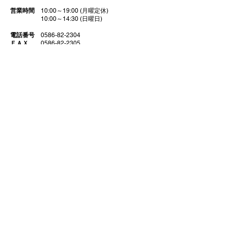
営業時間
10:00～19:00 (月曜定休)
10:00～14:30 (日曜日)
電話番号
0586-82-2304
ＦＡＸ
0586-82-2305
営業許可
中部運輸局認証工場 認証番号 10465号
古物商許可番号 第542632009000号
事業内容
新車販売
中古車販売 買取
車検 点検 修理
ガラスコーティング
​ 部品販売 カスタム チューニング
代表取締役
​大野泰明