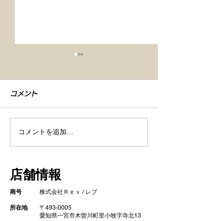
コメント
コメントを追加…
【車検整備・セラミック
【シエンタ NB
コーティング】
GZOXリアル
店舗情報
ト コーティン
商号
株式会社Ｒｅｖ / レブ
所在地
〒493-0005
​ 愛知県一宮市木曽川町里小牧字寺北13