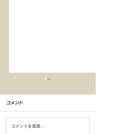
コメント
コメントを追加…
【車検整備・セラミック
【シエンタ NB