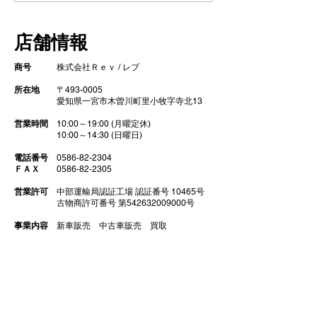
コーティング】
GZOXリアル
店舗情報
ト コーティン
商号
株式会社Ｒｅｖ / レブ
所在地
〒493-0005
​ 愛知県一宮市木曽川町里小牧字寺北13
営業時間
10:00～19:00 (月曜定休)
10:00～14:30 (日曜日)
電話番号
0586-82-2304
ＦＡＸ
0586-82-2305
営業許可
中部運輸局認証工場 認証番号 10465号
古物商許可番号 第542632009000号
事業内容
新車販売
中古車販売 買取
車検 点検 修理
ガラスコーティング
​ 部品販売 カスタム チューニング
代表取締役
​大野泰明