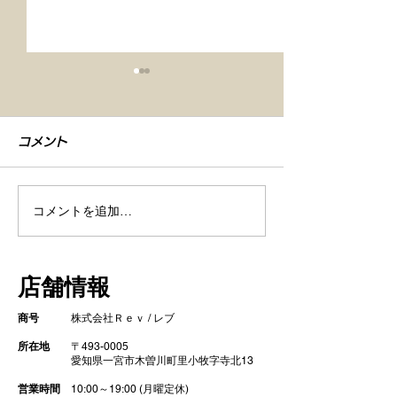
コメント
コメントを追加…
【車検整備・セラミック
【シエンタ NB
コーティング】
GZOXリアル
店舗情報
ト コーティン
商号
株式会社Ｒｅｖ / レブ
所在地
〒493-0005
​ 愛知県一宮市木曽川町里小牧字寺北13
営業時間
10:00～19:00 (月曜定休)