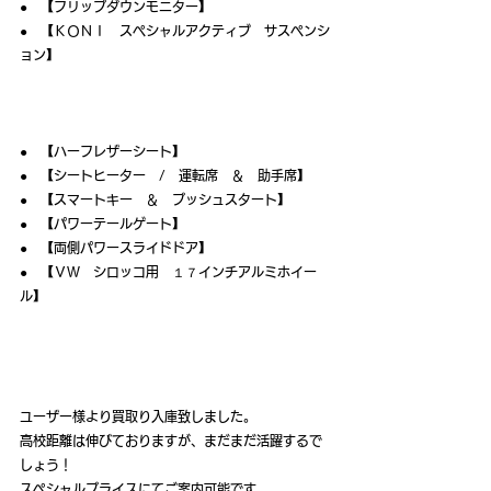
●　【フリップダウンモニター】
●　【ＫＯＮＩ　スペシャルアクティブ　サスペンシ
ョン】
●　【ハーフレザーシート】
●　【シートヒーター　/　運転席　＆　助手席】
●　【スマートキー　＆　プッシュスタート】
●　【パワーテールゲート】
●　【両側パワースライドドア】
●　【ＶＷ　シロッコ用　１７インチアルミホイー
ル】
ユーザー様より買取り入庫致しました。
高校距離は伸びておりますが、まだまだ活躍するで
しょう！
スペシャルプライスにてご案内可能です。