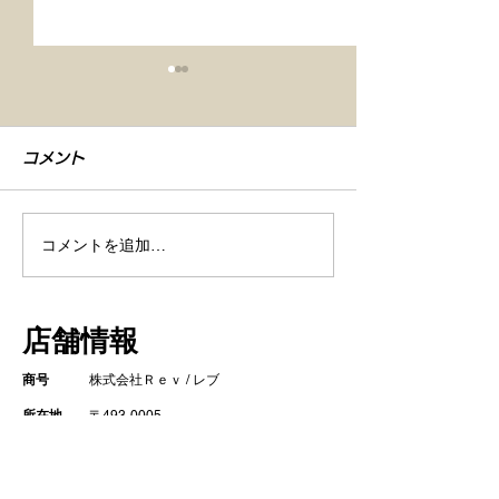
コメント
コメントを追加…
【車検整備・セラミック
【シエンタ NB
コーティング】
GZOXリアル
店舗情報
ト コーティン
商号
株式会社Ｒｅｖ / レブ
所在地
〒493-0005
​ 愛知県一宮市木曽川町里小牧字寺北13
営業時間
10:00～19:00 (月曜定休)
10:00～14:30 (日曜日)