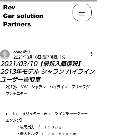
Rev
Car solution
Partners
記事
ohno459
2021年3月10日
読了時間: 1分
2021/03/10【最新入庫情報】
2013年モデル シャラン ハイライン
ユーザー買取車
2013y　VW　シャラン　ハイライン　フリップダ
ウンモニター
●　【１．４リッター　直４　ツインチャージャー　
エンジン】
　　　・最高出力　/　１５０ｐｓ
　　　・最大トルク　/　２４．５ｋｇ・ｍ