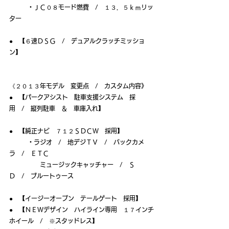
　　　・ＪＣ０８モード燃費　/　１３．５ｋｍリッ
ター
●　【６速ＤＳＧ　/　デュアルクラッチミッショ
ン】
《２０１３年モデル　変更点　/　カスタム内容》
●　【パークアシスト　駐車支援システム　採
用　/　縦列駐車　＆　車庫入れ】
●　【純正ナビ　７１２ＳＤＣＷ　採用】
　　　・ラジオ　/　地デジＴＶ　/　バックカメ
ラ　/　ＥＴＣ
　　　　　ミュージックキャッチャー　/　Ｓ
Ｄ　/　ブルートゥース
●　【イージーオープン　テールゲート　採用】
●　【ＮＥＷデザイン　ハイライン専用　１７インチ
ホイール　/　※スタッドレス】